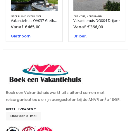
NEDERLAND
,
OVERIJSSEL
DRENTHE
,
NEDERLAND
Vakantiehuis OV037 Giethoorn
Vakantiehuis DG004 Drijber
Vanaf
€
465,00
Vanaf
€
366,00
Giethoorn
.
Drijber
.
Boek een Vakantiehuis werkt uitsluitend samen met
reisorganisaties die zijn aangesloten bij de ANVR en/of SGR.
HEEFT U VRAGEN ?
Stuur een e-mail