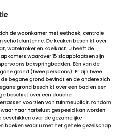
ie
zich de woonkamer met eethoek, centrale
en schotelantenne. De keuken beschikt over
t, watekroker en koelkast. U heeft de
laapkamers waarover 15 slaapplaatsen zijn
enpersoons boxspringbedden. Eén van de
gane grond (twee persoons). Er zijn twee
 de begane grond bevindt en de andere zich
egane grond beschikt over een bad en een
e beschikt over een douche.
terrassen voorzien van tuinmeubilair, rondom
d waar naar hartelust gespeeld kan worden
e beschikken over de gezamelijke
 en boeken waar u met het gehele gezelschap