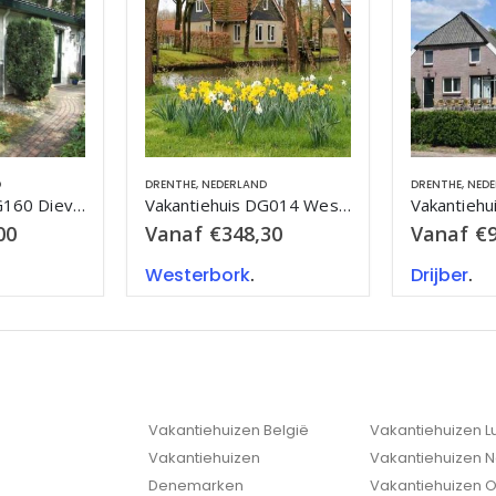
D
DRENTHE
,
NEDERLAND
NEDERLAND
,
OV
Vakantiehuis DG014 Westerbork
Vakantiehuis DG190 Drijber
30
Vanaf
€
945,40
Vanaf
€
Drijber
.
Manderv
Vakantiehuizen België
Vakantiehuizen 
Vakantiehuizen
Vakantiehuizen 
Denemarken
Vakantiehuizen O