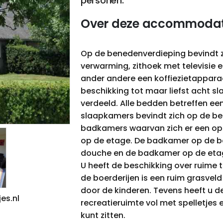
personen.
Over deze accommodat
Op de benedenverdieping bevindt 
verwarming, zithoek met televisie 
ander andere een koffiezietapparaa
beschikking tot maar liefst acht s
verdeeld. Alle bedden betreffen e
slaapkamers bevindt zich op de be
badkamers waarvan zich er een op
op de etage. De badkamer op de b
douche en de badkamer op de etag
U heeft de beschikking over ruime 
de boerderijen is een ruim grasvel
door de kinderen. Tevens heeft u d
jes.nl
recreatieruimte vol met spelletjes
kunt zitten.