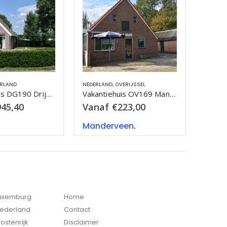
ERIJSSEL
DRENTHE
,
NEDERLAND
GELDERL
Vakantiehuis OV169 Manderveen
Vakantiehuis DG005 Drijber
223,00
Vanaf
€
241,00
Van
een
.
Drijber
.
Dida
Luxemburg
Home
Nederland
Contact
ostenrijk
Disclaimer