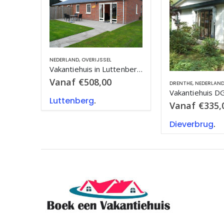
Vakantiehuis in Luttenberg, in Overijssel.
DRENTHE
,
NEDERLAND
DRENTHE
,
NEDERLAN
Vakantiehuis DG160 Dieverbrug
Vanaf
€
335,00
Vanaf
€
348,
Dieverbrug
.
Westerbork
.