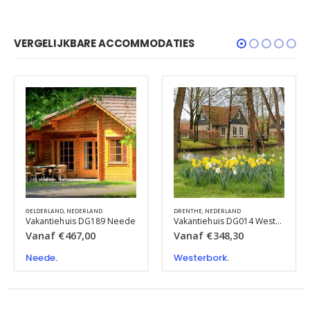
VERGELIJKBARE ACCOMMODATIES
GELDERLAND
,
NEDERLAND
DRENTHE
,
NEDERLAND
Vakantiehuis DG189 Neede
Vakantiehuis DG014 Westerbork
Vanaf
€
467,00
Vanaf
€
348,30
Neede
.
Westerbork
.