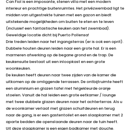
Can Fiol is een imposante, stenen villa met een modern
interieur en prachtige buitenruimtes. Het privézwembad ligt te
midden van uitgestrekte tuinen met een gazon en biedt
uitstekende mogelijkheden om buiten te eten en te leven
(inclusief een fantastische keuken aan het zwembad).
Geweldige locatie dicht bij Puerto Pollensa!
Drie treden leiden naar het ingangsterras (er is ook een oprit).
Dubbele houten deuren leiden naar een grote hal. Er is een
marmeren afwerking op de begane grond en de trap. De
keukensuite bestaat uit een inloopkast en een grote
woonkeuken.
De keuken heeft deuren naar twee zijden van de kamer die
uitkomen op de omliggende terrassen. De ontbijtruimte heeft
een aluminium en glazen tafel met felgekleurde oranje
stoelen. Vanuit de hal leiden een grote eetkamer / lounge
met twee dubbele glazen deuren naar het achterterras. Als u
de woonkamer verlaat met glazen schuifdeuren en terug
naar de gang, is er een gastentoilet en een slaapkamer met 2
aparte bedden die openslaande deuren naar de tuin heeft.
Uit deze slaapkamer is een eigen badkamer met douche.