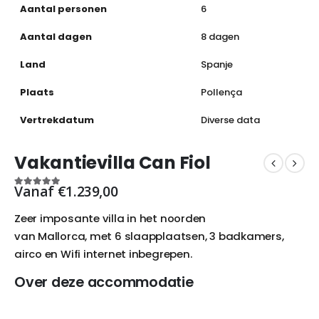
Aantal personen
6
Aantal dagen
8 dagen
Land
Spanje
Plaats
Pollença
Vertrekdatum
Diverse data
Vakantievilla Can Fiol
Vanaf
€
1.239,00
5
out of 5
Zeer imposante villa in het noorden
van Mallorca, met 6 slaapplaatsen, 3 badkamers,
airco en Wifi internet inbegrepen.
Over deze accommodatie