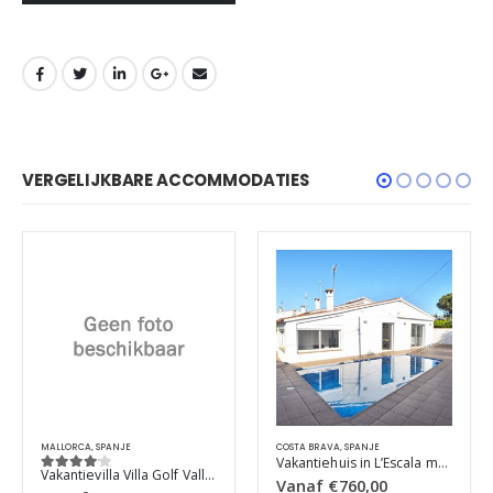
VERGELIJKBARE ACCOMMODATIES
MALLORCA
,
SPANJE
COSTA BRAVA
,
SPANJE
Vakantiehuis in L’Escala met zwembad, in Costa Brava.
Vakantievilla Villa Golf Vall d Or
4
out of 5
Vanaf
€
760,00