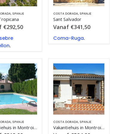
DORADA
,
SPANJE
COSTA DORADA
,
SPANJE
Tropicana
Sant Salvador
f
€
292,50
Vanaf
€
341,50
sebre
Coma-Ruga
.
llon
.
DORADA
,
SPANJE
COSTA DORADA
,
SPANJE
Vakantiehuis in Montroig Bahia met zwembad, in Costa Dorada.
Vakantiehuis in Montroig Bahia met zwembad, in Costa Dorada.