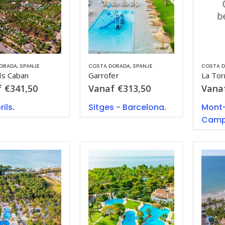
ORADA
,
SPANJE
COSTA DORADA
,
SPANJE
COSTA 
ls Caban
Garrofer
La Tor
f
€
341,50
Vanaf
€
313,50
Vana
ils
.
Sitges - Barcelona
.
Mont-
Cam