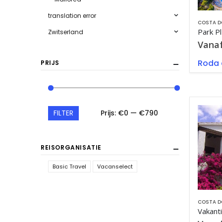
translation error
COSTA D
Park P
Zwitserland
Vana
Roda 
PRIJS
FILTER
Prijs:
€0
—
€790
REISORGANISATIE
Basic Travel
Vacanselect
COSTA D