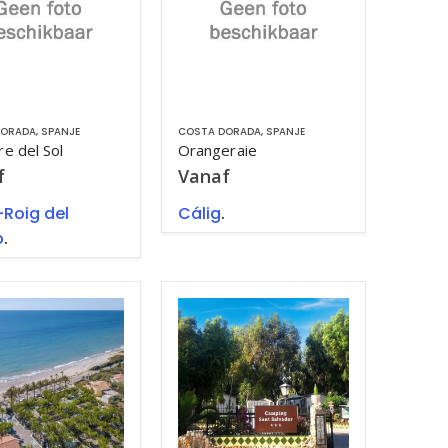
DORADA
,
SPANJE
COSTA DORADA
,
SPANJE
re del Sol
Orangeraie
f
Vanaf
Roig del
Cálig
.
p
.