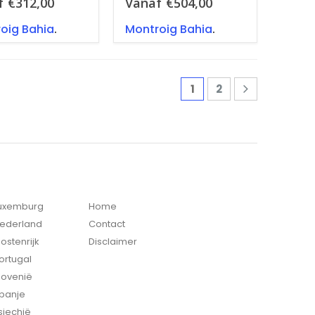
f
€
312,00
Vanaf
€
504,00
oig Bahia
.
Montroig Bahia
.
1
2
Luxemburg
Home
Nederland
Contact
ostenrijk
Disclaimer
ortugal
lovenië
Spanje
sjechië