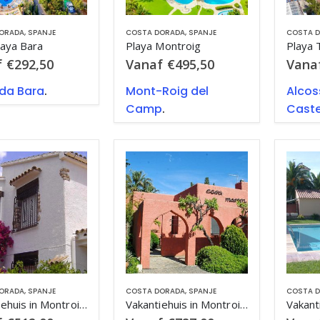
ORADA
,
SPANJE
COSTA DORADA
,
SPANJE
COSTA 
laya Bara
Playa Montroig
Playa 
f
€
292,50
Vanaf
€
495,50
Vana
da Bara
.
Mont-Roig del
Alcos
Camp
.
Caste
ORADA
,
SPANJE
COSTA DORADA
,
SPANJE
COSTA 
Vakantiehuis in Montroig Bahia met zwembad, in Costa Dorada.
Vakantiehuis in Montroig Bahia met zwembad, in Costa Dorada.