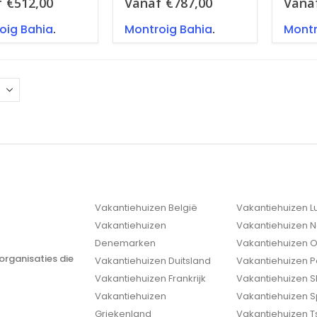
f
€
512,00
Vanaf
€
787,00
Vana
oig Bahia
.
Montroig Bahia
.
Montr
Vakantiehuizen België
Vakantiehuizen 
Vakantiehuizen
Vakantiehuizen 
Denemarken
Vakantiehuizen O
organisaties die
Vakantiehuizen Duitsland
Vakantiehuizen P
Vakantiehuizen Frankrijk
Vakantiehuizen S
Vakantiehuizen
Vakantiehuizen 
Griekenland
Vakantiehuizen T