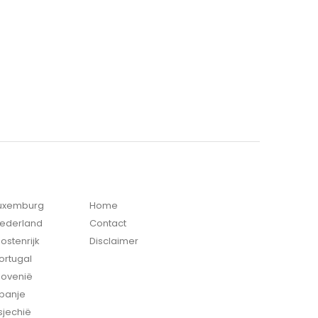
Luxemburg
Home
Nederland
Contact
ostenrijk
Disclaimer
ortugal
lovenië
Spanje
sjechië