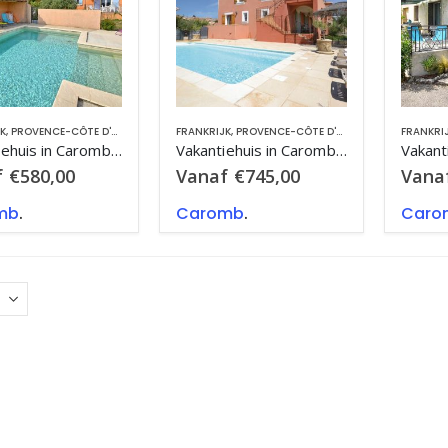
K
,
PROVENCE-CÔTE D'AZUR
FRANKRIJK
,
PROVENCE-CÔTE D'AZUR
FRANKRI
Vakantiehuis in Caromb met zwembad, in Provence-Côte d’Azur.
Vakantiehuis in Caromb met zwembad, in Provence-Côte d’Azur.
f
€
580,00
Vanaf
€
745,00
Vana
mb
.
Caromb
.
Caro