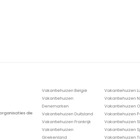
Vakantiehuizen België
Vakantiehuizen 
Vakantiehuizen
Vakantiehuizen 
Denemarken
Vakantiehuizen O
organisaties die
Vakantiehuizen Duitsland
Vakantiehuizen P
Vakantiehuizen Frankrijk
Vakantiehuizen S
Vakantiehuizen
Vakantiehuizen 
Griekenland
Vakantiehuizen T