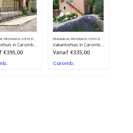
JK
,
PROVENCE-CÔTE D'AZUR
FRANKRIJK
,
PROVENCE-CÔTE D'AZUR
Vakantiehuis in Caromb met zwembad, in Provence-Côte d’Azur.
Vakantiehuis in Caromb, in Provence-Côte d’Azur.
f
€
395,00
Vanaf
€
335,00
mb
.
Caromb
.