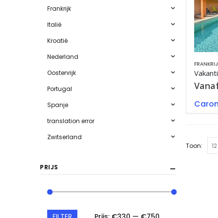
Frankrijk
Italië
Kroatië
Nederland
FRANKRIJ
Oostenrijk
Vana
Portugal
Caro
Spanje
translation error
Zwitserland
Toon:
PRIJS
FILTER
Prijs:
€330
—
€750